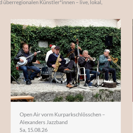
 überregionalen Künstler*innen – live, lokal,
Open Air vorm Kurparkschlösschen –
Alexanders Jazzband
Sa, 15.08.26