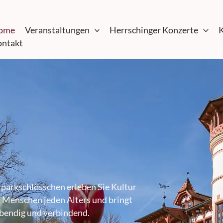
ome
Veranstaltungen
Herrschinger Konzerte
K
ntakt
rparkschlösschen erleben Sie Kultur
t Menschen jeden Alters und bringt
ebendig und verbindend.