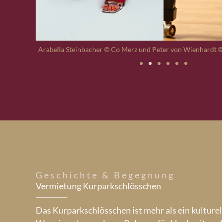
Arabella Steinbacher © Co Merz und Peter von Wienhardt 
Geschichte & Begegnung
Vermietung Kurparkschlösschen
Das Kurparkschlösschen ist mehr als ein kulturel