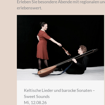
Erleben Sie besondere Abende mit regionalen und
erlebenswert.
Keltische Lieder und barocke Sonaten –
Sweet Sounds
Mi, 12.08.26