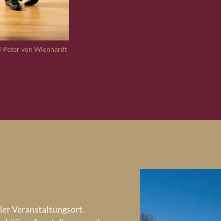
© Peter von Wienhardt
Klenke Quartett © Uw
ler Veranstaltungsort.