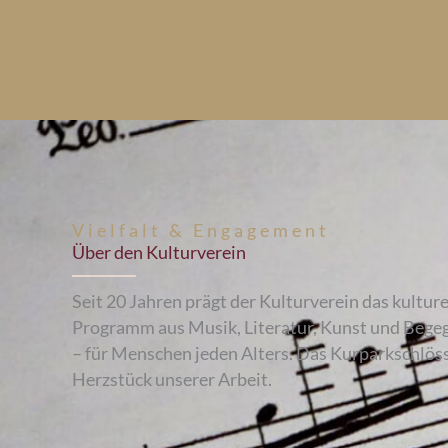
Vielfalt & Engagement
Über den Kulturverein
Seit 20 Jahren prägt der Kulturverein das kulture
Programm aus Musik, Literatur, Kunst und Begeg
– für Menschen jeden Alters. Das Kurparkschlöss
Herzstück unserer Arbeit.