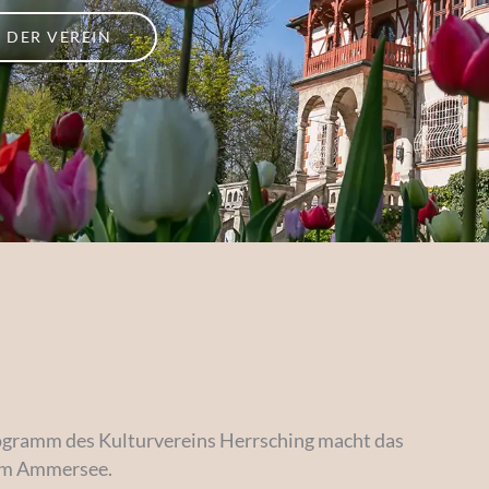
DER VEREIN
ogramm des Kulturvereins Herrsching macht das
 am Ammersee.