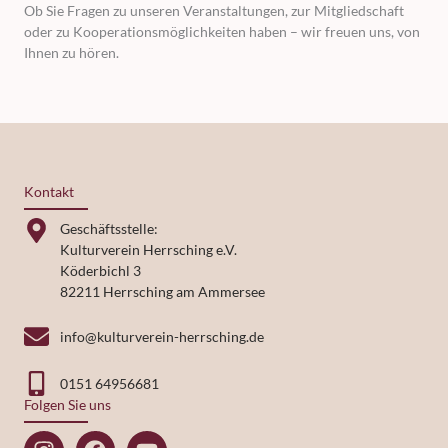
Ob Sie Fragen zu unseren Veranstaltungen, zur Mitgliedschaft
oder zu Kooperationsmöglichkeiten haben – wir freuen uns, von
Ihnen zu hören.
Kontakt
Geschäftsstelle:
Kulturverein Herrsching e.V.
Köderbichl 3
82211 Herrsching am Ammersee
info@kulturverein-herrsching.de
0151 64956681
Folgen Sie uns
I
F
Y