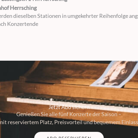
nhof Herrsching
den dieselben Stationen in umgekehrter Reihenfolge ang
nach Konzertende
Jetzt Abo sichern
Genießen Sie alle fünf Konzerte der Saison –
mit reserviertem Platz, Preisvorteil und bequemem Einlass