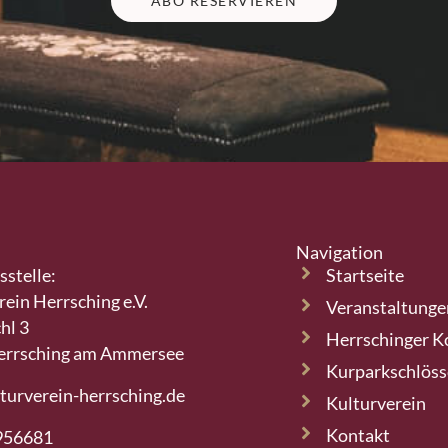
ABO RESERVIEREN
Navigation
sstelle:
Startseite
rein Herrsching e.V.
Veranstaltunge
hl 3
Herrschinger K
errsching am Ammersee
Kurparkschlös
turverein-herrsching.de
Kulturverein
Kontakt
956681