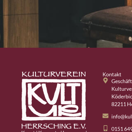
Kontakt
Geschäft
Kulturve
Köderbic
82211 H
info@kul
0151 64