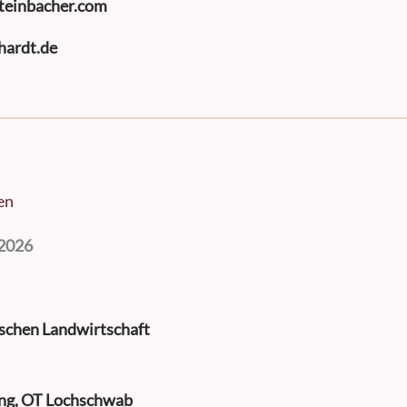
teinbacher.com
hardt.de
en
.2026
ischen Landwirtschaft
ng, OT Lochschwab