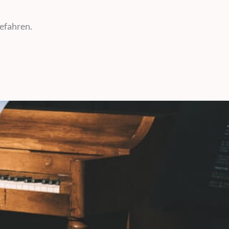
efahren.
.