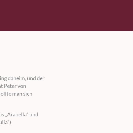
ing daheim, und der
nt Peter von
ollte man sich
us „Arabella“ und
lia“)