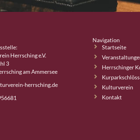
Navigation
sstelle:
Startseite
rein Herrsching e.V.
Veranstaltunge
hl 3
Herrschinger K
errsching am Ammersee
Kurparkschlös
turverein-herrsching.de
Kulturverein
Kontakt
956681