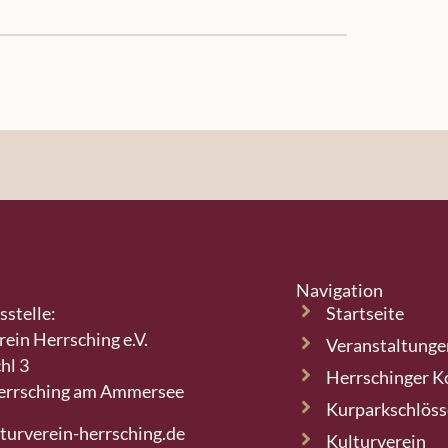
Navigation
sstelle:
Startseite
rein Herrsching e.V.
Veranstaltunge
hl 3
Herrschinger K
errsching am Ammersee
Kurparkschlös
turverein-herrsching.de
Kulturverein