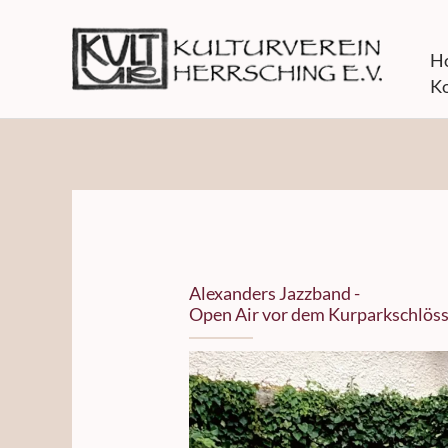
Zum
Inhalt
H
springen
Ko
Alexanders Jazzband -
Open Air vor dem Kurparkschlös